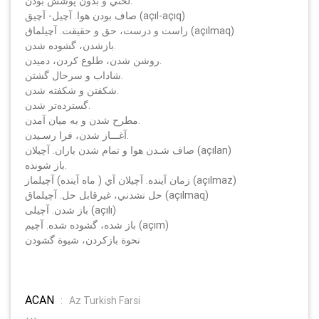
لختي و بدون پوشش بودن.
صاف بودن هوا. آچيل- آچيق (açıl-açıq)
راست و درست، حق و حقيقت. آچيلماق (açılmaq)
بازشدن، گشوده شدن.
روشن شدن، طلوع كردن، دميدن.
شاداب و سرحال گشتن.
شكفتن و شكفته شدن.
گسترده‌تر شدن.
مطرح شدن و به ميان آمدن.
آغـــاز شدن، فرا رسـيدن.
صاف شـدن هوا و تمام شدن باران. آچيلان (açılan)
باز شونده.
زمان آينده. آچيلان آي ( ماه آينده) آچيلماز (açılmaz)
حل نشدني، غيرقابل حل. آچيلماق (açılmaq)
باز شدن. آچيلى (açılı)
باز شده، گشوده شده. آچيم (açım)
نحوة بازكردن، شيوة گشودن
ACAN
:
Az Turkish Farsi