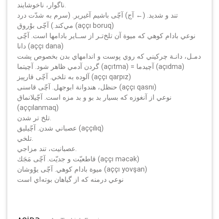
ناگوار، ناخوشايند.
تند و شديد. (← آج) آچّى باشيم آغيرير. (سرم به شدّت درد
مي‌كند.) آچّى بوْروق (aççı boruq)
نوعي بادام كوهي كه ميوة آن تلخ‌تـر از ســاير بادامها است. آچّى
دانا (aççı dana)
دمـل، دانـة چركيني كه روي پوست و اندامهاي بدن بخصوص پشت
گردن آدمي ظاهر شود. آچيتما (açıtma) = آچيدما (açıdma)
آلوده به تلخي. آچّى قارپيز (aççı qarpız)
حنظل، هندوانة ابوجهل. آچّى قاسنى (aççı qasnı)
نوعي از آنغوزه كه بسيار بد بو و بد مزه است. آچّيلانماق
(aççılanmaq)
تلخ تر شدن.
عصباني شدن. آچّيليق (aççılıq)
تلخي.
عصبانيت، تند مزاجي.
قاطعيّت و جديّت. آچّى مَجَك (aççı mәcәk)
ميوة بادام كوهي. آچّى يوْوشان (aççı yovşan)
نوعي درمنه كه از گياهان بوته‌اي است