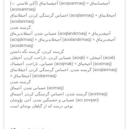
(← آچّي قاسني) آجيقسانماق (acıqsanmaq) = آجيخسانماق
(acıxsanmaq)
احساس گرسنگي كردن. آجيقلانماق (acıqlanmaq) = آجيخلانماق
(acıxlanmaq)
گرسنه شدن.
عصباني شدن. آجيقلانديرماق (acıqlandırmaq) = آجيقديرماق
(acıqdırmaq) = آجيخلانديرماق (acıxlandırmaq) = آجيخديرماق
(acıxdırmaq)
گرسنه كردن، گرسنه نگه داشتن.
عصباني كردن، ناراحت كردن. آجيقلى (acıqlı) = آجيخلى (acıxlı)
عصباني، ناراحت. آجيقماك (acıqmak) = آجيخماق (acıxmaq)
گرسنه شدن، احساس گرسنگي كردن. آجيقلانماق (acıqlanmaq)
= آجيخلانماق (acıxlanmaq)
گرسنه شدن
عصباني شدن. آجيماق (acımaq)
گرسنه شدن، احساس گرسنگي كردن. آجينماق (acınmaq)
عصباني و خشمگين شدن. آجى يوْوشان (acı yovşan)
نوعي درمنه كه از گياهان بوته‌اي است