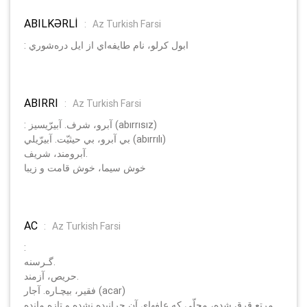
ABILKӘRLİ
:
Az Turkish Farsi
: ابول كرلو، نام طايفه‌اي از ايل دره‌شوري
ABIRRI
:
Az Turkish Farsi
: آبرو، شرف. آبيرّيسيز (abırrısız)
بي آبرو، بي حيثيّت. آبيرّيلي (abırrılı)
آبرومند، شريف.
خوش سيما، خوش قامت و زيبا
AC
:
Az Turkish Farsi
:
گـرسنه.
حريص، آزمند.
فقير، بيچـاره. آجار (acar)
مرتع قرق شده، محلّي كه علفهاي آن چرانيده نشده و تازه مانده