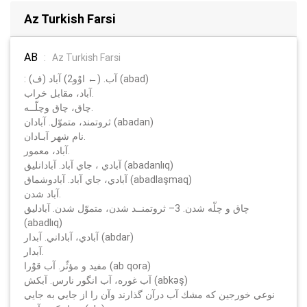
Az Turkish Farsi
AB
:
Az Turkish Farsi
: (ف) آب. (← اوْو2) آباد (abad)
آباد، مقابل خراب.
چاق، چاق وچلّــه.
ثروتمند، متموّل. آبادان (abadan)
نام شهر آبـادان.
آباد، معمور.
آبادي ، جاي آباد. آبادانليق (abadanlıq)
آبادي، جاي آباد. آبادوشماق (abadlaşmaq)
آباد شدن.
چاق و چلّه شدن. 3– ثروتمنــد شدن، متموّل شدن. آبادليق
(abadlıq)
آبادي، آباداني. آبدار (abdar)
آبدار.
مفيد و مؤثّر. آب قوْرا (ab qora)
آب غوره، آب انگور نارس. آبكش (abkәş)
نوعي خورجين كه مشك آب درآن گذارند وآن را از جايي به جايي