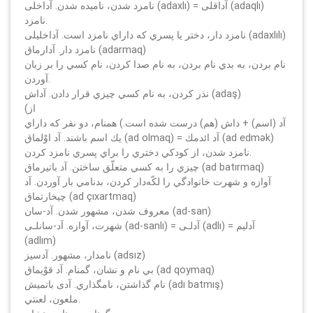
نامزد شدن، ناميده شدن. آداخلى (adaxlı) = آداقلى (adaqlı)
نامزد.
نامزد دار، دختر يا پسري كه داراي نامزد است. آداخليلى (adaxlılı)
نامزد دار. آدارماق (adarmaq)
نام بردن، به بدي نام بردن، به نام صدا كردن، نام كسي را بر زبان
آوردن.
نذر كردن، به نام كسي چيزي قرار دادن. آداش (adaş)
(از
آد (اسم) + داش (هم) درست شده است.) همنام، دو نفر كه داراي
يك اسم باشند. آد اوْلماق (ad olmaq) = آد ائدمك (ad edmәk)
نامزد شدن، از كودكي دختري را براي پسري نامزد كردن.
چيزي را به كسي متعلّق ساختن. آد باتيرماق (ad batırmaq)
آوازه و شهرت خانوادگي را لكّه‌دار كردن، بدنامي بار آوردن. آد
چيخارتماق (ad çıxartmaq)
معروف شدن، مشهور شدن. آد-سان (ad-san)
شهرت، آوازه. آد-سانلـی (ad-sanlı) = آدلـی (adlı) = آدليم
(adlım)
نامدار، مشهور. آدسيز (adsız)
بي نام و نشان، گمنام. آد قوْيماق (ad qoymaq)
نام گذاشتن، نامگذاري. آدی باتميش (adı batmış)
ملعون، لعنتي.