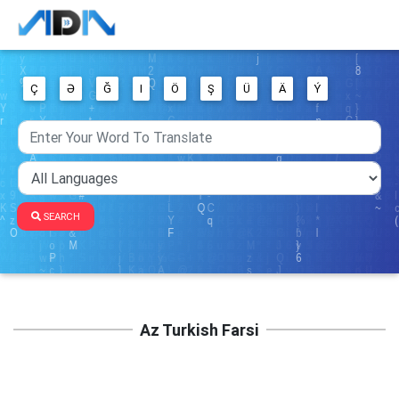
Ç
Ə
Ğ
I
Ö
Ş
Ü
Ä
Ý
SEARCH
Az Turkish Farsi