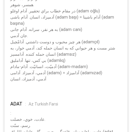
همسر، شوهر.
در مقام خطاب براي تحقيير. آدام اوغلو (adam oğlu)
آدميزاد، انسان. آدام باشى (adam başı) = آدام باشينا (adam
başına)
به هر نفر، سرانه. آدام جانى (adam canı)
جان آدمي.
هر چيز محبوب و دوست داشتني. آدامْچيل (adamçıl)
شتر مست و هر حيواني كه به انسان حمله كند، آدمي خوار، به
انسان حمله كننده. آدامسيز (adamsız)
بي كس، تنها. آدامليق (adamlıq)
آدميّت، انسانيّت. آدام-مادام (adam-madam)
آدمي، آدميزاد. آدامى (adamı) = آداميزاد (adamızad)
آدمي، آدميزاد، انسان
ADAT
:
Az Turkish Farsi
:
عادت، خوي، خصلت.
رسم، سنّت.
عادت ماهانة زنان، قاعدگي، حيض، رگل. عادات اوْلماق (adat