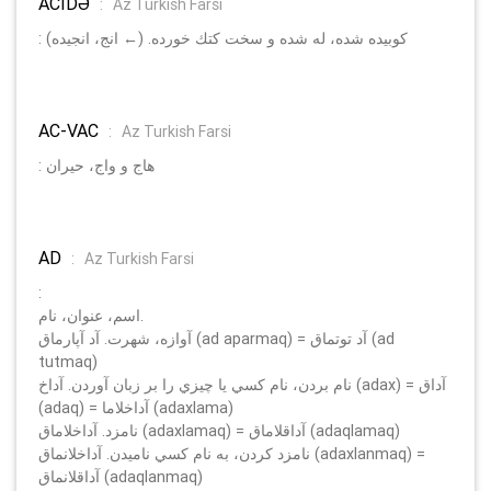
ACİDӘ
:
Az Turkish Farsi
: كوبيده شده، له شده و سخت كتك خورده. (← انج، انجيده)
AC-VAC
:
Az Turkish Farsi
: هاج و واج، حيران
AD
:
Az Turkish Farsi
:
اسم، عنوان، نام.
آوازه، شهرت. آد آپارماق (ad aparmaq) = آد توتماق (ad
tutmaq)
نام بردن، نام كسي يا چيزي را بر زبان آوردن. آداخ (adax) = آداق
(adaq) = آداخلاما (adaxlama)
نامزد. آداخلاماق (adaxlamaq) = آداقلاماق (adaqlamaq)
نامزد كردن، به نام كسي ناميدن. آداخلانماق (adaxlanmaq) =
آداقلانماق (adaqlanmaq)