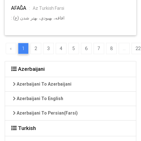
AFAĞA
:
Az Turkish Farsi
: (ع) افاقه، بهبودي، بهتر شدن
«
1
2
3
4
5
6
7
8
...
22
Azerbaijani
Azerbaijani To Azerbaijani
Azerbaijani To English
Azerbaijani To Persian(Farsi)
Turkish