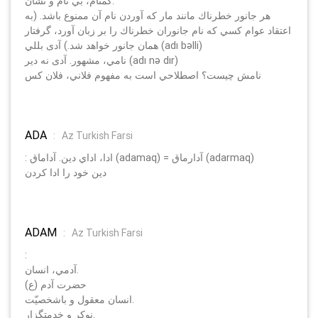
گمنام، بي نام و نشان.
هر جانور خطرناك مانند مار كه آوردن نام آن ممنوع باشد. (به
اعتقاد عوام كسي كه نام جانوران خطرناك را بر زبان آورد، گرفتار
همان جانور خواهد شد.) آدی بللي (adı bәlli)
نامي، مشهور. آدی نه دير (adı nә dır)
نامش چيست؟ اصطلاحي است به مفهوم فلاني، فلان كس
ADA
:
Az Turkish Farsi
: ادا، اداي دين. آداماق (adamaq) = آدارماق (adarmaq)
دين خود را ادا كردن
ADAM
:
Az Turkish Farsi
:
آدمي، انسان.
حضرت آدم (ع)
انسان معقول و باشخصيّت.
نوكر و خدمتگزار.