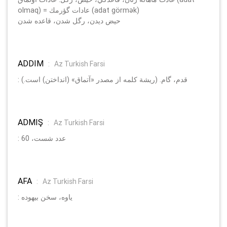
olmaq) = عادات گؤرمك (adat görmәk)
حيض ديدن، رگل شدن، قاعده شدن
ADDIM
:
Az Turkish Farsi
: قدم، گام. (ريشة كلمه از مصدر «آتماق» (انداختن) است.)
ADMIŞ
:
Az Turkish Farsi
: عدد شست، 60
AFA
:
Az Turkish Farsi
: ياوه، سخن بيهوده