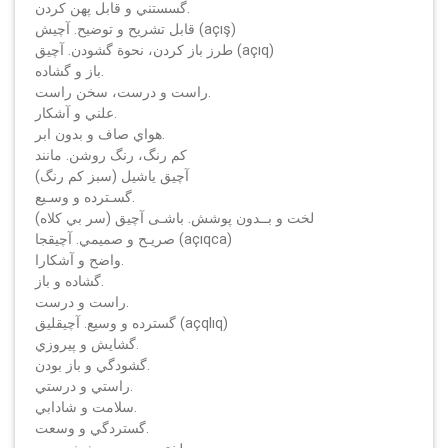
گسستني و قابل پهن كردن.
قابل تشريح و توضيح. آچيش (açış)
طرز باز كردن، نحوة گشودن. آچيق (açıq)
باز و گشاده.
راست و درست، سخن راست.
علني و آشكار.
هواي صاف و بدون ابر.
كم رنگ، رنگ روشن. مانند
آچيق ياشيل (سبز كم رنگ)
گسـترده و وسـيع.
لخت و بــدون پوشش. باشـی آچيق (سر بي كلاه)
صريـح و صميمي. آچيقجا (açıqca)
واضح و آشكارا.
گشاده و باز.
راست و درست.
گسترده و وسيع. آچيقليق (açqlıq)
گشايش و پيروزي.
گشودگي و باز بودن.
راستي و درستي.
سلامت و شادابي.
گستردگي و وسعت.