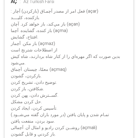
AÇ
:
Az Turkish Farsi
: فعل امر از مصدر آچمـاق (بازكردن) آچار (açar)
بازكننده، كليــــد.
باز مي‌كند، باز خواهد كرد. آچان (açan)
باز كننده، گشاينده. آچما (açma)
افتتاح، گشايش.
باز مكن. آچماز (açmaz)
از اصطلاحات شترنج است
بدين صورت كه اگر مهره‌اي را از كنار شاه بردارنـد، شاه كيش
مي‌شود.
معمّا، چيستان. آچماق (açmaq)
بازكردن، گشودن.
توضيح دادن، تشريح كردن.
شكافتن، باز كردن.
گســترش دادن، پهن كردن.
حل كردن مشكل.
تأسيس كردن، ايجاد كردن.
تمـام شدن و پايان يافتن (در مورد باران گفته مي‌شــود.)
سود بردن، منفعت يافتن.
روشــن كردن راديو و امثال آن. آچمالى (açmalı)
باز كردني و قابل گشودن.