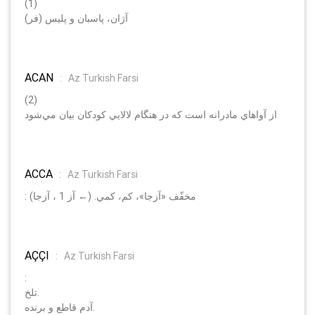
(1)
(فر) آژان، پاسبان و پليس
ACAN
:
Az Turkish Farsi
(2)
از آواهاي مادرانه است كه در هنگام لالايي كودكان بيان مي‌شود
ACCA
:
Az Turkish Farsi
: مخفّف «آزجا»، كم، كمي. (← آز 1 ، آزجا)
AÇÇI
:
Az Turkish Farsi
:
تلخ.
آدم قاطع و برنده.