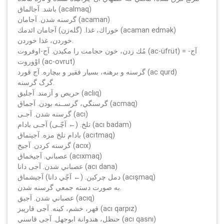
باشد. آجالماق (acalmaq)
گرسنه شدن. آجامان (acaman)
خوراك، غذا. (گله‌زن) آجامان ائدمك (acaman edmәk)
خوردن، غذا خوردن.
مُك زدن، خون حجامت را مكيدن. آج-اوفروت (ac-üfrüt) = آج-
اوْوروت (ac-ovrut)
گرسنه و برهنه، بسيار فقير و بيچاره. آج قورد (ac qurd)
گرگ گرسنه.
حريص و آزمند. آجليق (aclıq)
گرسنگي، گرســنه بودن. آجماق (acmaq)
گرسنه شدن. آجـی (acı)
تلخ. (← آچّـی) آجـی بادام (acı badam)
بادام تلخ مزه. آجيتماق (acıtmaq)
گرسنه كردن. آجيخ (acıx)
عصباني. آجيخماق (acıxmaq)
عصباني شدن. آجى دانا (acı dana)
دمل چركين. (← آچّي دانا) آجيشماق (acışmaq)
به صورت دسته جمعي گرسنه شدن.
عصباني شدن. آجيق (acıq)
قهر، خشم، كينه. آجى قارپيز (acı qarpız)
حنظل، هندوانة ابوجهل. آجى قاسني (acı qasnı)