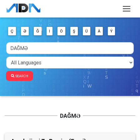
Ç
Ə
Ğ
I
Ö
Ş
Ü
Ä
Ý
SEARCH
DAĞMƏ