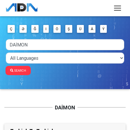
Ç
Ə
Ğ
I
Ö
Ş
Ü
Ä
Ý
SEARCH
DAİMON