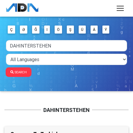
Ç
Ə
Ğ
I
Ö
Ş
Ü
Ä
Ý
SEARCH
DAHINTERSTEHEN