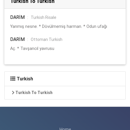
Turkish To Turkish
DARİM
:
Turkish Risale
Yanmış nesne. * Dövülmemiş harman. * Odun ufağı
DARİM
:
Ottoman Turkish
Aç. * Tavşancıl yavrusu
Turkish
Turkish To Turkish
Home