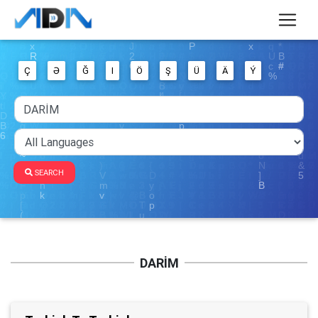
Ç
Ə
Ğ
I
Ö
Ş
Ü
Ä
Ý
SEARCH
DARİM