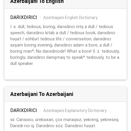
Azerbaijani To English
DARIXDIRICI
:
Azerbaijani English Dictionary
I. s. dull, tedious, boring; darıxdırıcı nitq a dull / tedious
speech; darıxdırıcı kitab a dull / tedious book; darıxdırıcı
həyat / söhbət tedious life / conversation; darıxdırıcı
axşam boring evening; darıxdırıcı adam a bore, a dull /
boring man*; Nə darıxdırıcıdır! What a bore! II. z. tediously,
boringly; darıxdırıcı danışmaq to speak* tediously, to be a
dull speaker
Azerbaijani To Azerbaijani
DARIXDIRICI
:
Azerbaijani Explanatory Dictionary
sii. Cansıxıcı, üreksıxan, çox maraqsız; yekreng, yekneseq.
Darıxdı-rıcı iş. Darıxdırıcı söz. Darıxdırıcı həyat.