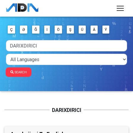
Ç
Ə
Ğ
I
Ö
Ş
Ü
Ä
Ý
SEARCH
DARIXDIRICI