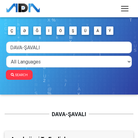
Ç
Ə
Ğ
I
Ö
Ş
Ü
Ä
Ý
SEARCH
DAVA-ŞAVALI