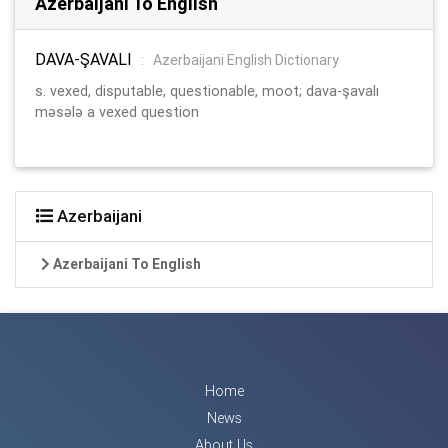
Azerbaijani To English
DAVA-ŞAVALI
:
Azerbaijani English Dictionary
s. vexed, disputable, questionable, moot; dava-şavalı
məsələ a vexed question
Azerbaijani
Azerbaijani To English
Home
News
About Us