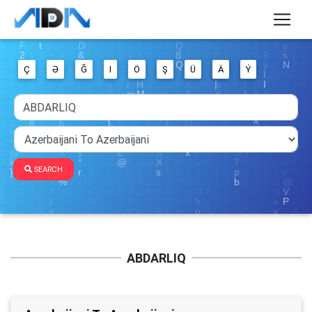
Ç
Ə
Ğ
I
Ö
Ş
Ü
Ä
Ý
SEARCH
ABDARLIQ