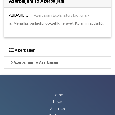
Azerbaijani To Azerbaijani
ABDARLIQ
:
Azerbaijani Explanatory Dictionary
is. Menalılıq, parlaqlıq, gö-zellik, teravet. Kəlamın abdarlığı.
Azerbaijani
Azerbaijani To Azerbaijani
Home
News
About Us