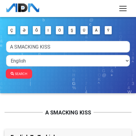
Ç
Ə
Ğ
I
Ö
Ş
Ü
Ä
Ý
SEARCH
A SMACKING KISS