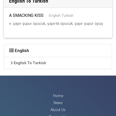
English To Turkish
A SMACKING KISS
:
English Turkish
n. şapır şupur öpücük, şapırtılı öpücük, şapır şupur öpüş
English
English To Turkish
Home
News
About Us