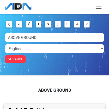
Ç
Ə
Ğ
I
Ö
Ş
Ü
Ä
Ý
SEARCH
ABOVE GROUND