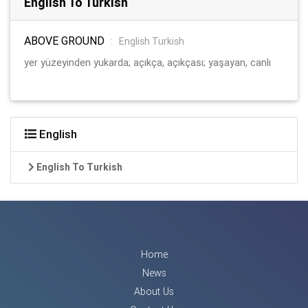
English To Turkish
ABOVE GROUND
:
English Turkish
yer yüzeyinden yukarda; açıkça, açıkçası; yaşayan, canlı
English
English To Turkish
Home
News
About Us