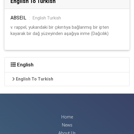
English To Turkish
ABSEIL
:
English Turkish
v. rappel, yukarıdaki bir çıkıntıya bağlanmış bir ipten
kayarak bir dağ yüzeyinden aşağıya inme (Dağcılık)
English
English To Turkish
Home
News
About Us