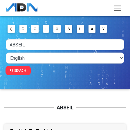
Ç
Ə
Ğ
I
Ö
Ş
Ü
Ä
Ý
SEARCH
ABSEIL