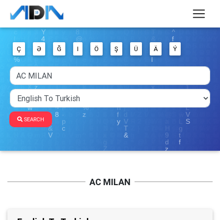
Ç
Ə
Ğ
I
Ö
Ş
Ü
Ä
Ý
SEARCH
AC MILAN