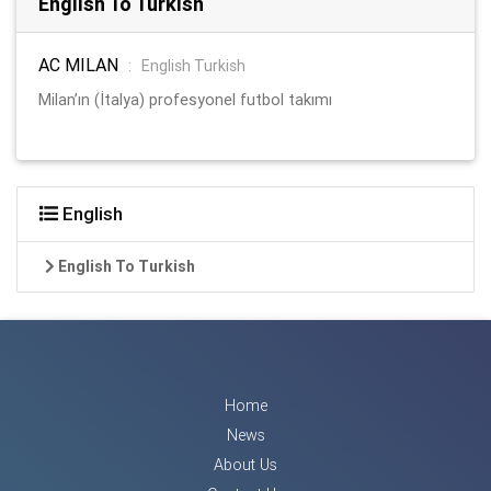
English To Turkish
AC MILAN
:
English Turkish
Milan’ın (İtalya) profesyonel futbol takımı
English
English To Turkish
Home
News
About Us