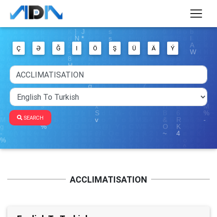
Ç
Ə
Ğ
I
Ö
Ş
Ü
Ä
Ý
SEARCH
ACCLIMATISATION