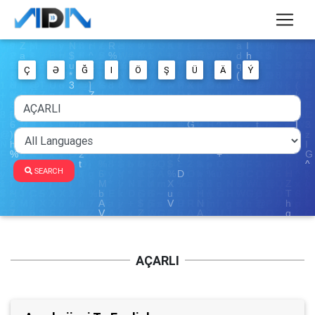
Ç
Ə
Ğ
I
Ö
Ş
Ü
Ä
Ý
SEARCH
AÇARLI