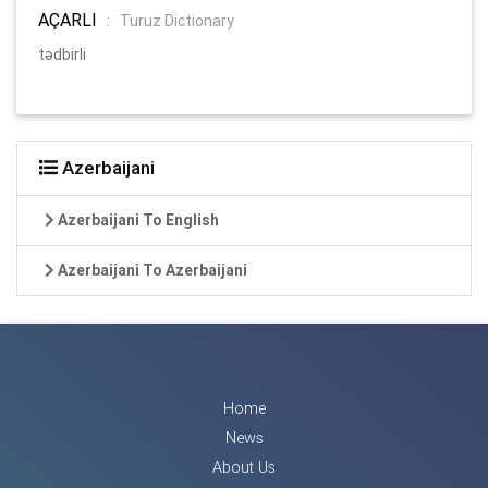
AÇARLI
:
Turuz Dictionary
tədbirli
Azerbaijani
Azerbaijani To English
Azerbaijani To Azerbaijani
Home
News
About Us