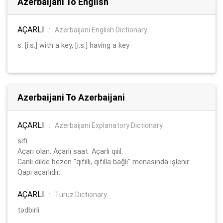
Azerbaijani To English
AÇARLI
:
Azerbaijani English Dictionary
s. [i.s.] with a key, [i.s.] having a key
Azerbaijani To Azerbaijani
AÇARLI
:
Azerbaijani Explanatory Dictionary
sifi.
Açarı olan. Açarlı saat. Açarlı qıiıl.
Canlı dilde bezen "qıfıllı, qıfılla bağlı" menasında işlenir.
Qapı açarlıdır.
AÇARLI
:
Turuz Dictionary
tədbirli