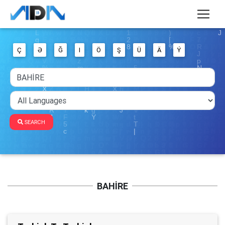
Ç
Ə
Ğ
I
Ö
Ş
Ü
Ä
Ý
SEARCH
BAHİRE