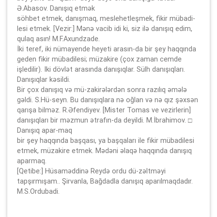
Ə.Abasov. Danışıq etmək
söhbet etmek, danışmaq, meslehetleşmek, fikir mübadi-
lesi etmek. [Vezir:] Mənə vacib idi ki, siz ilə danışıq edim,
qulaq asın! M.F.Axundzade.
İki teref, iki nümayende heyeti arasın-da bir şey haqqında
geden fikir mübadilesi; müzakire (çox zaman cemde
işledilir). Iki dövlət arasında danışıqlar. Sülh danışıqları.
Danışıqlar kəsildi.
Bir çox danışıq və mü-zakirələrdən sonra razılıq əmələ
gəldi. S.Hü-seyn. Bu danışıqlara nə oğlan və nə qız şəxsən
qarışa bilməz. R.Əfendiyev. [Mister Tomas ve vezirlerin]
danışıqları bir məzmun ətrafın-da deyildi. M.İbrahimov. □
Danışıq apar-maq
bir şey haqqında başqası, ya başqaları ile fikir mübadilesi
etmek, müzakire etmek. Mədəni əlaqə haqqında danışıq
aparmaq.
[Qetibe:] Hüsaməddinə Reydə ordu dü-zəltməyi
tapşırmışam.. Şirvanla, Bağdadla danışıq aparılmaqdadır.
M.S.Ordubadi.