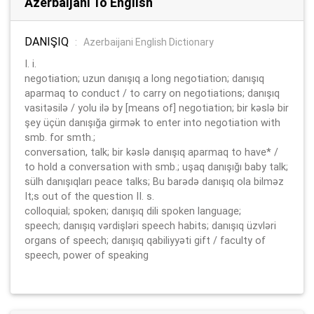
Azerbaijani To English
DANIŞIQ
:
Azerbaijani English Dictionary
I. i.
negotiation; uzun danışıq a long negotiation; danışıq
aparmaq to conduct / to carry on negotiations; danışıq
vasitəsilə / yolu ilə by [means of] negotiation; bir kəslə bir
şey üçün danışığa girmək to enter into negotiation with
smb. for smth.;
conversation, talk; bir kəslə danışıq aparmaq to have* /
to hold a conversation with smb.; uşaq danışığı baby talk;
sülh danışıqları peace talks; Bu barədə danışıq ola bilməz
It;s out of the question II. s.
colloquial; spoken; danışıq dili spoken language;
speech; danışıq vərdişləri speech habits; danışıq üzvləri
organs of speech; danışıq qabiliyyəti gift / faculty of
speech, power of speaking