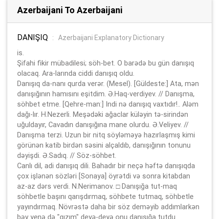
Azerbaijani To Azerbaijani
DANIŞIQ
:
Azerbaijani Explanatory Dictionary
is.
Şifahi fikir mübadilesi; söh-bet. O barədə bu gün danışıq
olacaq. Ara-larında ciddi danışıq oldu.
Danışıq da-nanı qurda verər. (Mesel). [Güldeste:] Ata, mən
danışığının hamısını eşitdim. Ə.Haq-verdiyev. // Danışma,
söhbet etme. [Qehre-man:] Indi nə danışıq vaxtıdır!.. Aləm
dağı-lır. H.Nezerli. Meşədəki ağaclar küləyin tə-sirindən
uğuldayır, Cavadın danışığına mane olurdu. Ə.Veliyev. //
Danışma terzi. Uzun bir nitq söyləməyə hazırlaşmış kimi
görünən katib birdən səsini alçaldıb, danışığının tonunu
dəyişdi. Ə.Sadıq. // Söz-söhbet.
Canlı dil, adi danışıq dili. Bahadır bir neçə həftə danışıqda
çox işlənən sözləri [Sonaya] öyrətdi və sonra kitabdan
az-az dərs verdi. N.Nerimanov. □ Danışığa tut-maq
söhbetle başını qarışdırmaq, söhbete tutmaq, söhbetle
yayındırmaq. Növrəstə daha bir söz deməyib addımlarkən
bəy yenə də "qızım" deyə-deyə onu danışığa tutdu.