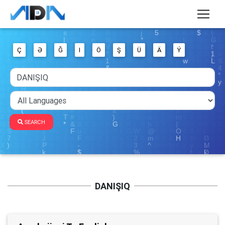
Ç
Ə
Ğ
I
Ö
Ş
Ü
Ä
Ý
SEARCH
DANIŞIQ