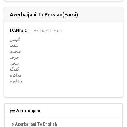
Azerbaijani To Persian(Farsi)
DANIŞIQ
:
Az Turkish Farsi
گویش
تلفظ
صحبت
حرف
سخن
گفتگو
مذاکره
مشاوره
Azerbaijani
Azerbaijani To English