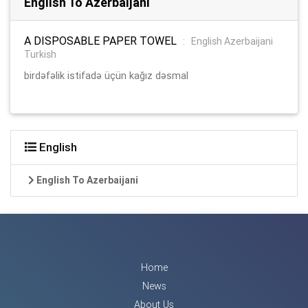
English To Azerbaijani
A DISPOSABLE PAPER TOWEL
:
English Azerbaijani
Turkish
birdəfəlik istifadə üçün kağız dəsmal
English
English To Azerbaijani
Home
News
About Us