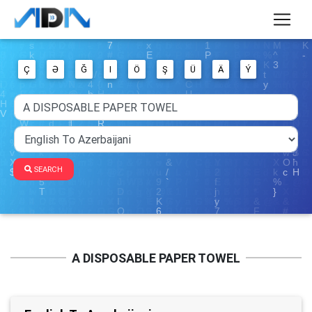
Ç
Ə
Ğ
I
Ö
Ş
Ü
Ä
Ý
SEARCH
A DISPOSABLE PAPER TOWEL