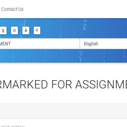
Contact Us
Ş
Ü
Ä
Ý
RMARKED FOR ASSIGNM