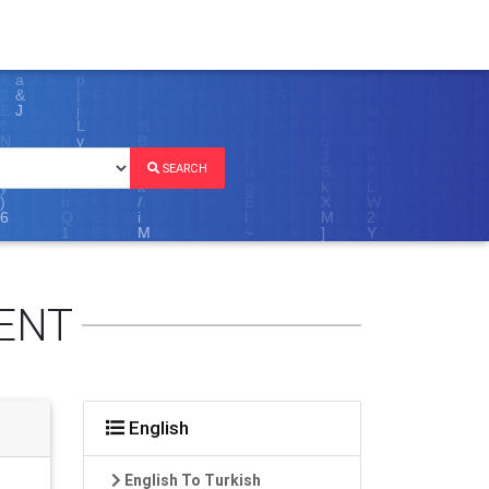
SEARCH
ENT
English
English To Turkish