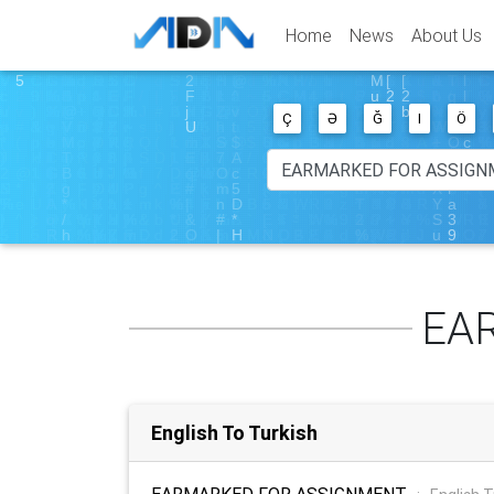
Home
News
About Us
Ç
Ə
Ğ
I
Ö
EA
English To Turkish
EARMARKED FOR ASSIGNMENT