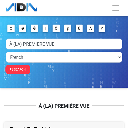
Ç
Ə
Ğ
I
Ö
Ş
Ü
Ä
Ý
SEARCH
À (LA) PREMIÈRE VUE