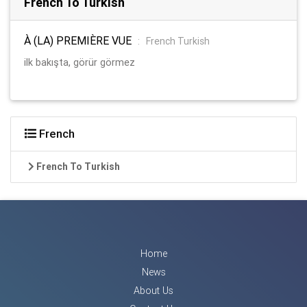
French To Turkish
À (LA) PREMIÈRE VUE
:
French Turkish
ilk bakışta, görür görmez
French
French To Turkish
Home
News
About Us