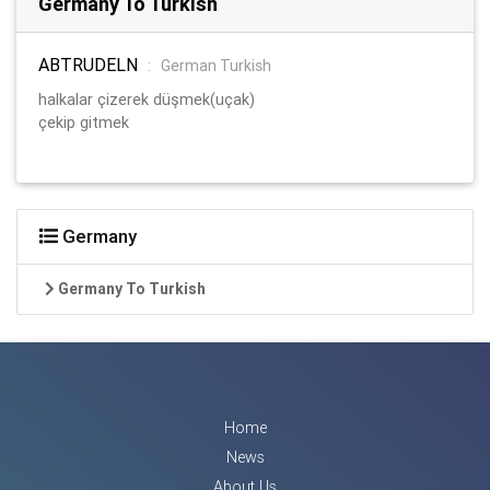
Germany To Turkish
ABTRUDELN
:
German Turkish
halkalar çizerek düşmek(uçak)
çekip gitmek
Germany
Germany To Turkish
Home
News
About Us