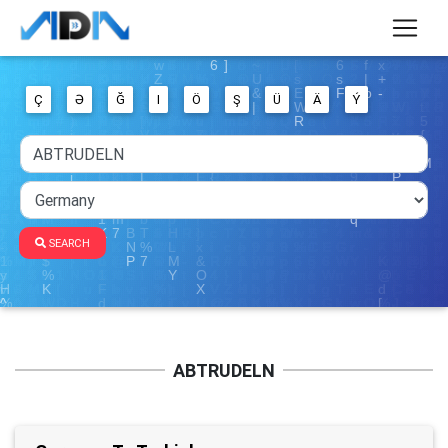
Ç
Ə
Ğ
I
Ö
Ş
Ü
Ä
Ý
SEARCH
ABTRUDELN