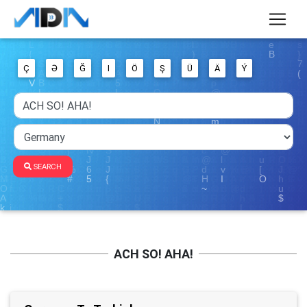
Ç
Ə
Ğ
I
Ö
Ş
Ü
Ä
Ý
SEARCH
ACH SO! AHA!