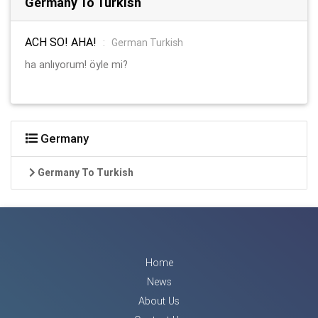
Germany To Turkish
ACH SO! AHA!
:
German Turkish
ha anlıyorum! öyle mi?
Germany
Germany To Turkish
Home
News
About Us