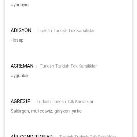
Uyarlayıcı
ADİSYON
:
Turkish Turkish Tdk Karsiliklar
Hesap
AGREMAN
:
Turkish Turkish Tdk Karsiliklar
Uygunluk
AGRESİF
:
Turkish Turkish Tdk Karsiliklar
Saldırgan, mütecaviz, girişken, yırtıcı
AİR-CONDİTİONED
:
Turkish Turkish Tdk Karsiliklar