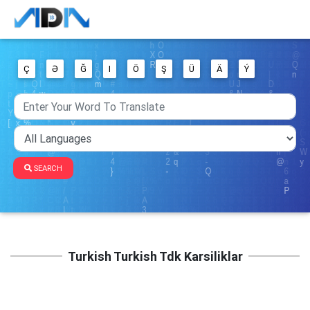
Ç
Ə
Ğ
I
Ö
Ş
Ü
Ä
Ý
SEARCH
Turkish Turkish Tdk Karsiliklar