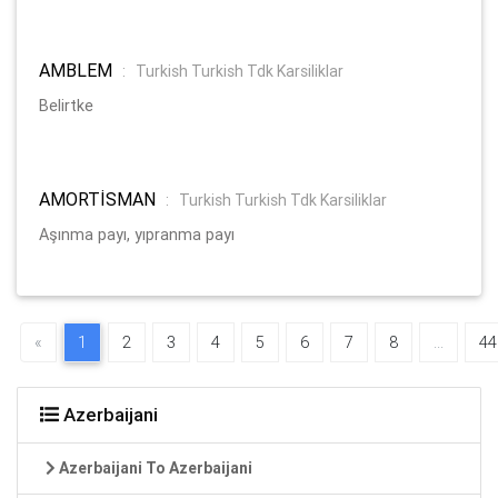
AMBLEM
:
Turkish Turkish Tdk Karsiliklar
Belirtke
AMORTİSMAN
:
Turkish Turkish Tdk Karsiliklar
Aşınma payı, yıpranma payı
«
1
2
3
4
5
6
7
8
...
44
Azerbaijani
Azerbaijani To Azerbaijani