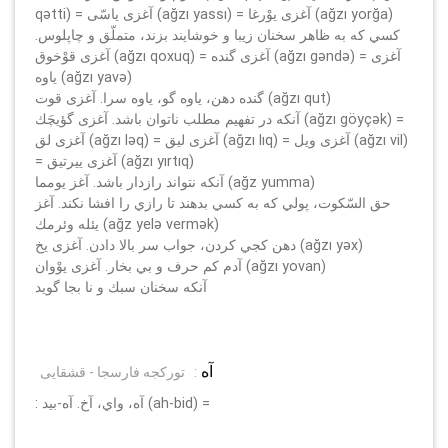
qәtti) = آغزی ياسّى (ağzı yassı) = آغزی يوْرغا (ağzı yorğa)
كسي كه به ظاهر سخنان زيبا و خوشايند بزند، متملّق و چاپلوس.
آغزی قوْخوق (ağzı qoxuq) = آغزی گنده (ağzı gәndә) = آغزی
ياوه (ağzı yavә)
گنده دهن، ياوه گو، ياوه سرا. آغزی قوت (ağzı qut)
آنكه در تفهيم مطلب ناتوان باشد. آغزی گؤيچَك (ağzı göyçәk) =
آغزی لق (ağzı lәq) = آغزی ليق (ağzı lıq) = آغزی ويل (ağzı vil)
= آغزی ييرتيق (ağzı yırtıq)
آنكه نتواند رازدار باشد. آغز يومما (ağz yumma)
حق السّكوت، پولي كه به كسي بدهند تا رازي را افشا نكند. آغز
يئله وئرمك (ağz yelә vermәk)
دهن كجي كردن، جواب سر بالا دادن. آغزی يخ (ağzı yәx)
آدم كم حرف و بي بخار. آغزی يوْوان (ağzı yovan)
آنكه سخنان سبك و نا بجا گويد
آه
:
تورکجه فارسجا - قشقایی
: آه، واي، آخ. آه-بيد (ah-bid) =