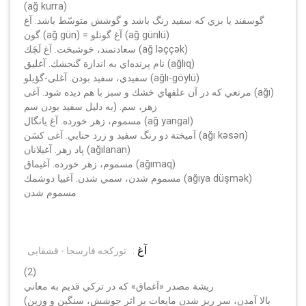
(ağ kurra)
گوسفند يا بزي كه سفيد رنگ باشد و گوشش متوسّط باشد. آغ
گون (ağ gün) = آغ گونلو (ağ günlü)
سعادتمند، خوشبخت. آغ لَچَك (ağ lәççәk)
نام پرنده‌اي به اندازة گنجشك. آغليق (ağlıq)
سفيدي، سفيد بودن. آغلى-گؤيلو (ağlı-göylü)
مرتعي كه در آن علفهاي خشك و سبز با هم ديده شود. آغى (ağı)
زهر، سم. (به دليل سفيد بودن سم
مسموم، زهر خورده. آغ يانگال (ağ yangal)
آميختة دو رنگ سفيد و زرد حنايي. آغى كسَن (ağı kәsәn)
پاد زهر. آغيلانان (ağılanan)
مسموم، زهر خورده. آغيماق (ağımaq)
مسموم شدن، سمي شدن. آغييا دوشمك (ağıya düşmәk)
مسموم شدن
آغ
:
تورکجه فارسجا - قشقایی
(2)
ريشة مصدر «آغماق» كه در تركي قديم به معاني
(بالا آمدن، سر ريز شدن مايعات بر اثر جوشش، سنگين و وزين