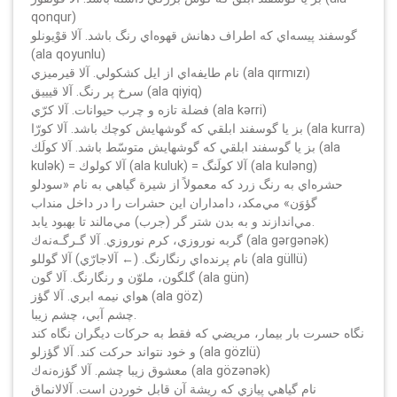
qonqur)
گوسفند پيسه‌اي كه اطراف دهانش قهوه‌اي رنگ باشد. آلا قوْيونلو
(ala qoyunlu)
نام طايفه‌اي از ايل كشكولي. آلا قيرميزي (ala qırmızı)
سرخ پر رنگ. آلا قيييق (ala qiyiq)
فضلة تازه و چرب حيوانات. آلا كرّي (ala kәrri)
بز يا گوسفند ابلقي كه گوشهايش كوچك باشد. آلا كورّا (ala kurra)
بز يا گوسفند ابلقي كه گوشهايش متوسّط باشد. آلا كولَك (ala
kulәk) = آلا كولوك (ala kuluk) = آلا كولَنگ (ala kulәng)
حشره‌اي به رنگ زرد كه معمولاً از شيرة گياهي به نام «سودلو
گؤوَن» مي‌مكد، دامداران اين حشرات را در داخل منداب
مي‌اندازند و به بدن شتر گر (جرب) مي‌مالند تا بهبود يابد.
گربه نوروزي، كرم نوروزي. آلا گـرگـه‌نه‌ك (ala gәrgәnәk)
نام پرنده‌اي رنگارنگ. (← آلاجارّي) آلا گوللو (ala güllü)
گلگون، ملوّن و رنگارنگ. آلا گون (ala gün)
هواي نيمه ابري. آلا گؤز (ala göz)
چشم آبي، چشم زيبا.
نگاه حسرت بار بيمار، مريضي كه فقط به حركات ديگران نگاه كند
و خود نتواند حركت كند. آلا گؤزلو (ala gözlü)
معشوق زيبا چشم. آلا گؤزه‌نه‌ك (ala gözәnәk)
نام گياهي پيازي كه ريشة آن قابل خوردن است. آلالانماق