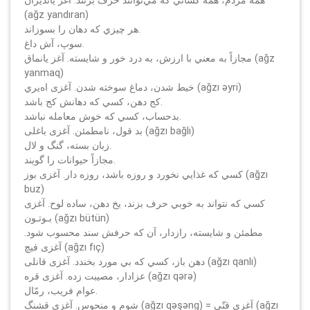
(ağz yandıran)
هر چيزي كه دهان را بسوزاند.
سوپ، آش داغ.
مجازاً به معني با ارزش، به درد خور و شايسته. آغز يانماق (ağz
yanmaq)
خيط شدن، دماغ سوخته شدن. آغزی اه‌يري (ağzı әyri)
كج دهن، كسي كه دهانش كج باشد.
بدحساب، كسي كه خوش معامله نباشد.
بد قول، نامطمئن. آغزی باغلى‌ (ağzı bağlı)
زبان بسته، گنگ و لال.
مجازاً حيوانات را گويند.
كسي كه غذايي نخورد و روزه باشد، روزه دار. آغزی بوز (ağzı
buz)
كسي كه نتواند به خوبي حرف بزند، يخ دهن، ساده لوح. آغزی
بـوتـون (ağzı bütün)
مطمئن و شايسته، رازدار، آن كه حرفش سند محسوب شود.
آغزی فيچ (ağzı fıç)
دهن باز، كسي كه بي مورد بخندد. آغزی قانلى (ağzı qanlı)
عزادار، مصيبت زده. آغزی قره (ağzı qәrә)
عوام فريب، رمّال.
شوم و منحوس. آغزی قشنگ (ağzı qәşәng) = آغزی قتّي (ağzı