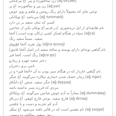
زن سالخورده و پير. آغ بيرچكلي (ağ birçәkli)
زن پير و سالخورده. آغ پر (ağ pәr)
نوعي چاي كه معمولاً داراي رنگ روشن و طعم و بوي خوش
مي‌باشد. آغ تومّانلى (ağ tummanlı)
كسي كه تنبان سفيد بر تن دارد.
نام طايفه‌اي از ايل دره‌شوري. (در قديم آغ تومّان يكي از جناحين
سپاه در هنگام لشكر كشي تركان بوده است.) آغجا (ağca)
سفيد، نسبتاً سفيد رنگ.
پول نقره. آغجا قوْووق (ağca qovuq)
(در اصل آغجا قابيق) نام گياهي بوته‌اي داراي پوسته و ساقة سفيد
رنگ است. آغجا قيز (ağca qız)
دختر سفيد چهره و زيبارو.
نامي بري دختران
نام گياهي خاردار كه در هنگام سبز بودن به آن «آغجا قيز» و در
زمان خشك شدن «ساری تيكان» مي‌گويند. آغ جيگر (ağ cigәr)
جگر سفيد، شش. آغ داشّاق (ağ daşşaq)
مردي كه فرزند پسر نداشته باشد.
مجازاً به آدم خوش شانس مي‌گويند. آغ دومّالاق (ağ dummalaq)
قارچ سفيد، نوعي قارچ كوهي. آغ ديرناق (ağ dırnaq)
آدم كم تجربه و دست و پا چلفتي.
نام نقشي است كه در قالي بافته مي‌شود. آغ سقّل (ağ sәqqәl)
ريش سفيد، سالخورده ومسن.