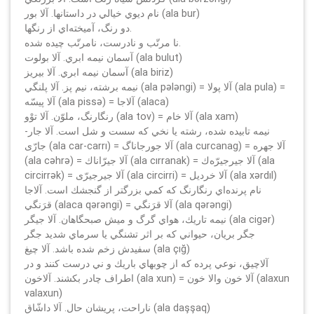
نام ديوي خيالي در داستانها. آلا بور (ala bur)
دو رنگ، آميخته‌اي از رنگها.
نا مرتّب و نادرست، نامرتّب چيده شده.
آسمان نيمه ابري. آلا بولوت (ala bulut)
آسمان نيمه ابري. آلا بيريز (ala biriz)
نيمه برشته، نيم پز. آلا پلنگي (ala pәlәngi) = آلا پولا (ala pula) =
آلا پيسّه (ala pissә) = آلاجا (alaca)
رنگارنگ، ملوّن. آلا توْو (ala tov) = آلا خام (ala xam)
نيمه تابيده شده، رشته يا نخي كه سست و شل است. آلا جار-
جارّی (ala car-carrı) = آلا جورجاناگ (ala curcanag) = آلا جهره
(ala cәhrә) = آلا جيرّاناك (ala cırranak) = آلا جيرجيرّه‌ك (ala
circirrәk) = آلا جيرجيرّی (ala circirri) = آلا خرديل (ala xәrdıl)
نام پرنده‌اي رنگارنگ كه كمي بزرگتر از گنجشك است. آلاجا
قرَنگي (alaca qәrәngi) = آلا قرَنگي (ala qәrәngi)
نيمه تاريك، هواي گرگ و ميش صبحگاهان. آلا جيگر (ala cigәr)
جگر بريان، حيواني كه بر اثر تشنگي يا سرماي شديد جگر
سفيدش زخم شده باشد. آلا چيغ (ala çığ)
آلاچيق، نوعي پرده كه از چوبهاي باريك و ني درست كنند و در
اطراف چادر بكشند. آلاخون (ala xun) = آلا خون والا خون (alaxun
valaxun)
ناراحت، پريشان حال. آلا داشّاق (ala daşşaq)