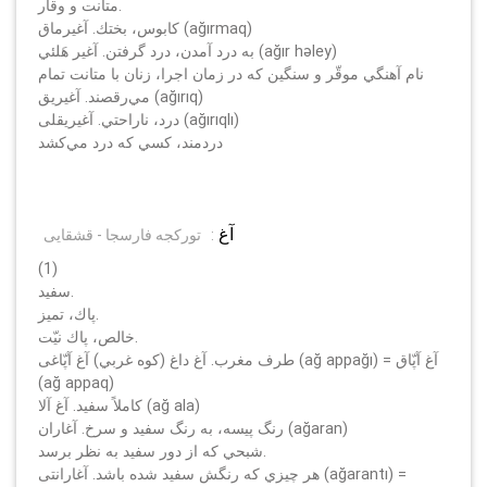
متانت و وقار.
كابوس، بختك. آغيرماق (ağırmaq)
به درد آمدن، درد گرفتن. آغير هَلئي (ağır hәley)
نام آهنگي موقّر و سنگين كه در زمان اجرا، زنان با متانت تمام
مي‌رقصند. آغيريق (ağırıq)
درد، ناراحتي. آغيريقلى (ağırıqlı)
دردمند، كسي كه درد مي‌كشد
آغ
:
تورکجه فارسجا - قشقایی
(1)
سفيد.
پاك، تميز.
خالص، پاك نيّت.
طرف مغرب. آغ داغ (كوه غربي) آغ آپّاغى (ağ appağı) = آغ آپّاق
(ağ appaq)
كاملاً سفيد. آغ آلا (ağ ala)
رنگ پيسه، به رنگ سفيد و سرخ. آغاران (ağaran)
شبحي كه از دور سفيد به نظر برسد.
هر چيزي كه رنگش سفيد شده باشد. آغارانتى (ağarantı) =