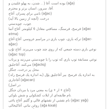
شدن، به پهلو غلتيدن و … ) بوده است. آغا (ağa)
آقا، سرور، انسان برتر و محترم.
نامي براي پسران. آغاج (ağac)
درخت. (آنچه از زمين بالا آيد)
چوب، چوبدستي.
فرسخ، فرسنگ، مسافتي معادل 6 كيلومتر. آغاج آتما (ağac
atma)
تركه بازي، چوب بازي در مراسم عروسي. آغاج-آغاج (ağac-
ağac)
نوعي بازي دسته جمعي كه از روي چند چوب مي‌پرند. آغاج توْپ
(ağac top)
نوعي مسابقة توپ بازي كه توپ را با چوبدستي مي‌زنند و پرتاب
مي‌كنند. آغاجليق (ağaclıq)
محل پر درخت، جنگل.
به اندازة يك فرسخ. بير آغاجليق يوْل (به اندازة يك فرسخ راه.)
آغاجارى (ağacarı)
(در اصل
آغاج + ار + ي) به معني مرد يا مردان جنگل)
نام طايفه‌اي از ايلات كشكولي و شش بلوكي.
نام نقشي از نقشهاي قالي و گليم. آغاج ياغى (ağac yağı)
روغن نباتي. آغاكيخالى (ağa kixalı)