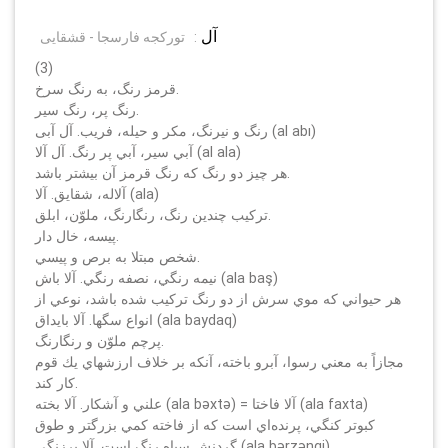
آل
:
تورکجه فارسجا - قشقایی
(3)
قرمز رنگ، به رنگ سرخ.
رنگ پر، رنگ سير.
رنگ و نيرنگ، مكر و حيله، فريب. آل آبى (al abı)
آبي سير، آبي پر رنگ. آل آلا (al ala)
هر چيز دو رنگ كه رنگ قرمز آن بيشتر باشد.
آلاله، شقايق. آلا (ala)
تركيب چندين رنگ، رنگارنگ، ملوّن، ابلق.
پيسه، خال دار.
شخص مبتلا به برص و پيسي.
نيمه رنگي، نصفه رنگي. آلا باش (ala baş)
هر حيواني كه موي سرش از دو رنگ تركيب شده باشد، نوعي از
انواع سگها. آلا بايداق (ala baydaq)
پرچم ملوّن و رنگارنگ.
مجازاً به معني رسوا، آبرو باخته، آنكه بر خلاف ارزشهاي يك قوم
كار كند.
علني و آشكار. آلا بخته (ala bәxtә) = آلا فاختا (ala faxta)
كبوتر كنگي، پرنده‌اي است كه از فاخته كمي بزرگتر و طوق
گردنش سياه رنگ است. آلا برزنگي (ala bәrzәngi)