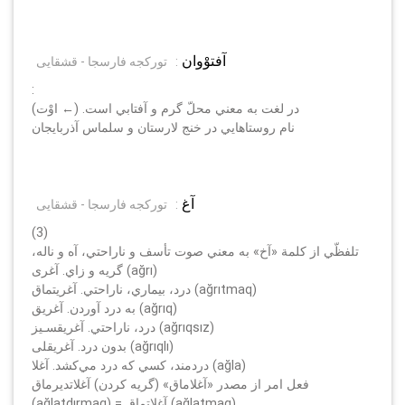
آفتوْوان
:
تورکجه فارسجا - قشقایی
:
در لغت به معني محلّ گرم و آفتابي است. (← اوْت)
نام روستاهايي در خنج لارستان و سلماس آذربايجان
آغ
:
تورکجه فارسجا - قشقایی
(3)
تلفظّي از كلمة «آخ» به معني صوت تأسف و ناراحتي، آه و ناله،
گريه و زاي. آغری (ağrı)
درد، بيماري، ناراحتي. آغريتماق (ağrıtmaq)
به درد آوردن. آغريق (ağrıq)
درد، ناراحتي. آغريقسـيز (ağrıqsız)
بدون درد. آغريقلى (ağrıqlı)
دردمند، كسي كه درد مي‌كشد. آغلا (ağla)
فعل امر از مصدر «آغلاماق» (گريه كردن) آغلاتديرماق
(ağlatdırmaq) = آغلاتماق (ağlatmaq)