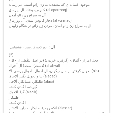
موجود افسانه‌اي كه معتقدند به زن زائو آسيب مي‌رساند.
كابوس، بختك. آل آپارماق (al aparmaq)
آل به سراغ زن زائو آمدن.
دچار كابوس شدن. آل وورماق (al vurmaq)
آل به سراغ زن زائو آمدن، مردن زن زائو در هنگام زاييدن
آل
:
تورکجه فارسجا - قشقایی
(2)
فعل امر از «آلماق» (گرفتن، خريدن) (در اصل تلفّظي از «ال»
(دست) است.) آل آحوال (al ahval)
احوال گرفتن از حال ديگران، ال احوال، احوال پرسي. آلا (ala)
بيا و تحويل بگير. آلاجاق (alacaq)
طلبكار، بستانكار. آلاجى (alacı)
گيرنده، اخّاذي كننده.
گدا. آلاجيك (alacik)
طلبكار.
اخّاذي كننده.
آنكه روحية طلبكارانه دارد. آلاختار (alaxtar)