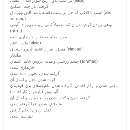
بر اسب بدون زين سوار شدن. آليقلى (alıqlı)
گرفته، ناراحت، غمگين.
اسب يا الاغي كه جل بر پشت داشته باشد. آليق وورماق (alıq
vurmaq)
نوعي بريدن گوش حيوان كه معمولاً كمي اريب مي‌برند. آلينتى
(alıntı)
مورد معامله، جنس خريداري شده.
طلب. آلينْج (alınc)
مصرّ، اصرار كننده، لجوج. آلينجاق (alıncaq)
طلبكار.
چشم روشني و هدية عروس خانم. آلينماق (alınmaq)
خريداري شدن.
گرفته شدن، تحويل داده شدن.
كوتاه شدن ناخن و امثال آن.
ناقص شدن و ازكار افتادن، گـرفته شدن ماهيچه‌هاي بدن. قيچيندن
آلينميش. (پايش از كار افتاده)
گرفته شدن و كنده شدن پوست ميوه و امثال آن.
متصرّف شدن، فرا گرفته شدن.
عمل ازدواج انجام گرفتن.
نيم سير شدن