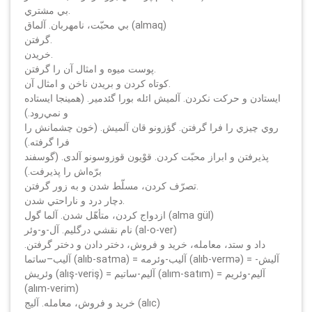
بي مشتري.
بي محبّت، نامهربان. آلماق (almaq)
گرفتن.
خريدن.
پوست ميوه و امثال آن را گرفتن.
كوتاه كردن و بريدن ناخن و امثال آن.
ايستادن و حركت نكردن. آلميش ائله بورا گئدمير. (همينجا ايستاده
و نمي‌رود.)
روي چيزي را فرا گرفتن. گؤزونو قان آلميش. (خون چشمانش را
فرا گرفته.)
پذيرفتن و ابراز محبّت كردن. قوْيون قوزوسونو آلدی. (گوسفند
برّه‌اش را پذيرفت.)
تصرّف كردن، مسلّط شدن و به زور گرفتن.
دچار درد و ناراحتي شدن.
ازدواج كردن، متأهّل شدن. آلما گول (alma gül)
نام نقشي درگليم. آل-و-وئر (al-o-ver)
داد و ستد، معامله، خريد و فروش، دختر دادن و دختر گرفتن.
آليب–ساتما (alıb-satma) = آليب-وئرمه (alıb-vermә) = آليش-
وئريش (alış-veriş) = آليم-ساتيم (alım-satım) = آليم-وئريم
(alım-verim)
خريد و فروش، معامله. آليج (alıc)