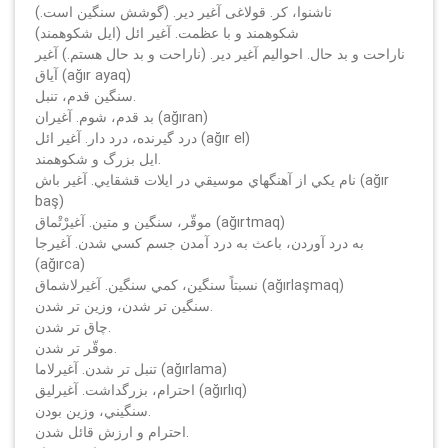
ناشنوا، كر. قولاغى آغير دير. (گوشش سنگين است.)
شكوهمند و با عظمت. آغير ائل (ايل شكوهمند)
ناراحت و بد حال. احواليم آغير دير. (ناراحت و بد حال هستم.) آغير
آياق (ağır ayaq)
سنگين قدم، تنبل.
بد قدم، شوم. آغيران (ağıran)
درد گيرنده، درد دار. آغير ائل (ağır el)
ايل بزرگ و شكوهمند.
نام يكي از آهنگهاي موسيقي در ايلات قشقايي. آغير باش (ağır
baş)
موقّر، سنگين و متين. آغيرْتْماق (ağırtmaq)
به درد آوردن، باعث به درد آمدن جسم كسي شدن. آغيرجا
(ağırca)
نسبتاً سنگين، كمي سنگين. آغيرلاشماق (ağırlaşmaq)
سنگين تر شدن، وزين تر شدن.
چاق تر شدن.
موقّر تر شدن.
تنبل تر شدن. آغيرلاما (ağırlama)
احترام، بزرگداشت. آغيرليق (ağırlıq)
سنگيني، وزين بودن.
احترام و ارزش قائل شدن.