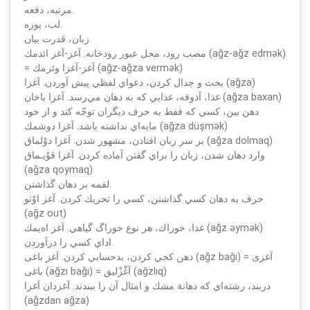
مرتبه، دفعه.
لب، پوزه.
زبان، قدرت بيان.
مصب رود، محل عبور رودخانه. آغز-آغز ائدمك (ağz-ağz edmәk)
= آغز-آغزا وئرمك (ağz-ağza vermәk)
بحث و جدال كردن، دعواي لفظي پيش آوردن. آغزا (ağza)
غذا، آذوقه، غذايي كه به دهان مي‌رسد. آغزا باخان (ağza baxan)
دهن بين، كسي كه فقط به حرف ديگران توجّه كند و از خود
مايه‌اي نداشته باشد. آغزا دوشمك (ağza düşmәk)
بر سر زبان افتادن، مشهور شدن. آغزا دوْلماق (ağza dolmaq)
وارد دهان شدن، زبان را براي گفتن آماده كردن. آغزا قوْيـماق
(ağza qoymaq)
لقمه بر دهان گذاشتن.
حرف به دهان كسي گذاشتن، كسي را تحريك كردن. آغز اوْتو
(ağz out)
غذا، خوراك، هر نوع خوراگ گياهي. آغز اه‌يمك (ağz әymәk)
اداي كسي را درآوردن.
دهن كجي كردن، بدحسابي كردن. آغز باغى (ağz bağı) = آغزی
باغى (ağzı bağı) = آغْزْليق (ağzlıq)
دربند، رشته‌اي كه دهانة مشك و امثال آن را ببندند. آغزدان آغزا
(ağzdan ağza)