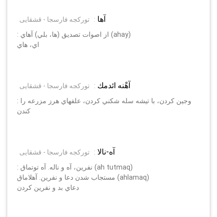
آها
:
تورکجه فارسجا - قشقایی
: از اصوات تصديق (ها، بلي) آهاي (ahay)
اي، هاي
آهْنه ائدمك
:
تورکجه فارسجا - قشقایی
: وجين كردن، با تيشه سله شكني كردن، علفهاي هرز مزرعه را
كندن
آه-نالا
:
تورکجه فارسجا - قشقایی
: نفرين، آه و ناله. آه توتماق (ah tutmaq)
مستجاب شدن دعا و نفرين. آهلاماق (ahlamaq)
دعاي بد و نفرين كردن