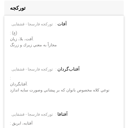
تورکجه
آفات
:
تورکجه فارسجا - قشقایی
: (ع)
آفت، بلا، زيان.
مجازاً به معني زيرك و زرنگ
آفتاب‌گردان
:
تورکجه فارسجا - قشقایی
:
آفتابگردان.
نوعي كلاه مخصوص بانوان كه بر پيشاني وصورت سايه اندازد
آفتافا
:
تورکجه فارسجا - قشقایی
: آفتابه، ابريق