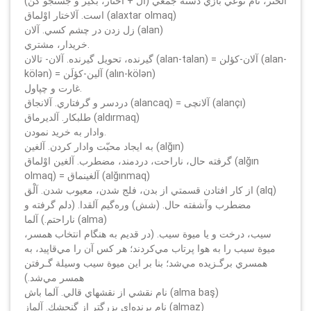
(آل + آختار، بگير و جستجو كن) الختر، نام نوعي بازي دسته جمعي
است. آلاختار اوْلماق (alaxtar olmaq)
زل زدن در چشم كسي. آلان (alan)
خريدار، مشتري.
گيرنده، تحويل گيرنده. آلان- تالان (alan-talan) = آلان-كؤلن (alan-
kölәn) = آلين-كؤلَن (alın-kölәn)
غارت و چپاول.
دردسر و گرفتاري. آلانجاق (alancaq) = آلانچى (alançı)
طلبكار. آلديرماق (aldırmaq)
وادار به خريد نمودن.
به ايجاد محبّت وادار كردن. آلغين (alğın)
گرفته حال، ناراحت، دردمند، مضطرب. آلغين اوْلماق (alğın
olmaq) = آلغينماق (alğınmaq)
از كار افتادن قسمتي از بدن، فلج شدن، معيوب شدن. آلْق (alq)
مضطرب وآشفته حال. (شش) وره‌گيم آلقدا. (دلم گرفته و
ناراحتم.) آلما (alma)
سيب، درخت و يا ميوة سيب. (در قديم به هنگام انتخاب همسر،
ميوة سيب را به هوا پرتاب مي‌كردند؛ هر كس آن را مي‌قاپيد، به
همسري برگـزيده مي‌شد؛ بنا بر اين ميوة سيب وسيلة گـرفتن
همسر مي‌شد.)
نام نقشي از نقشهاي قالي. آلما باش (alma baş)
نام پرنده‌اي بزرگتر از گنجشك. آلماز (almaz)