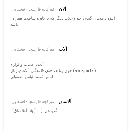
آلان
:
تورکجه فارسجا - قشقایی
: انبوه دانه‌هاي گندم، جو و غلّات ديگر كه با كاه و ساقه‌ها همراه
باشد
آلات
:
تورکجه فارسجا - قشقایی
:
آلت، اسباب و لوازم.
خون زنانه، خون قاعدگي. آلات-پارتال (alat-partal)
لباس كهنه، لباس معمولي
آلاتماق
:
تورکجه فارسجا - قشقایی
: گرياندن. (← آغ3، آغلاتماق)