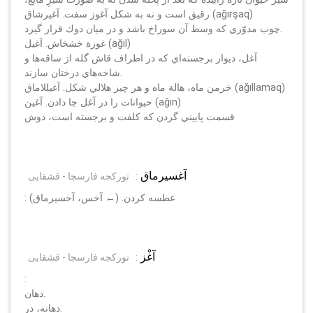
رقيق است و نه به شكل آغوز سفت. آغيرشاق (ağırşaq)
چوب مدوّري كه وسط آن سوراخ باشد و در ميان دوك قرار گيرد.
غوزة خشخاش. آغيل (ağıl)
آغل، ديوار برجسته‌اي كه در اطراف قاش گله از ساقه‌ها و
شاخه‌هاي درختان سازند.
خرمن ماه، هالة ماه و هر چيز هلالي شكل. آغيللاماق (ağıllamaq)
حيوانات را در آغل جا دادن. آغين (ağın)
قسمت پاييني گردن كه كلفت و برجسته است، دوش
آغسيرماق
:
تورکجه فارسجا - قشقایی
: عطسه كردن. (← آخس، آخسيرماق)
آغْز
:
تورکجه فارسجا - قشقایی
:
دهان.
دهانه، در.