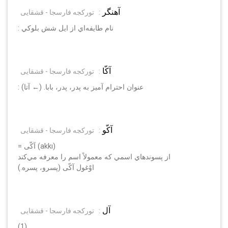
آهنگر
:
تورکجه فارسجا - قشقایی
: نام طايفه‌اي از ايل شش بلوكي
آكّا
:
تورکجه فارسجا - قشقایی
: عنوان احترام آميز به پدر، پدر، بابا. (← آتا)
آكّو
:
تورکجه فارسجا - قشقایی
= آكّى (akkı)
از پسوندهاي اسمي كه معمولاً اسم را معرفه مي‌كند
اوْغول آكّى (پسرو، پسره.)
آل
:
تورکجه فارسجا - قشقایی
(1)