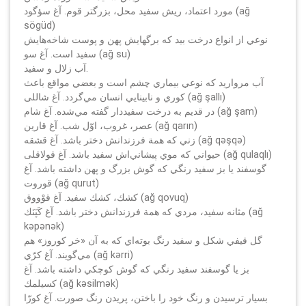
مورد اعتماد، ريش سفيد محل، بزرگتر قوم. آغ سؤگود (ağ
sögüd)
نوعي از انواع درخت بيد كه برگهايش پهن و پوست شاخه‌هايش
سفيد است. آغ سو (ağ su)
آب زلال و سفيد.
آب مرواريد كه نوعي بيماري چشم است و بعضي مواقع باعث
كوري و نابينايي انسان مي‌گردد. آغ شاللى (ağ şallı)
در قديم به درخت سفيددار گفته مي‌شده. آغ شام (ağ şam)
عصر، غروب، اوّل شب. آ‌غ قارين (ağ qarın)
زني كه همة فرزندانش دختر باشد. آغ قشقه (ağ qәşqә)
حيواني كه موي پيشاني‌اش سفيد باشد. آغ قولاقلى (ağ qulaqlı)
گوسفند يا بز سفيد رنگي كه گوش بزرگ و پهن داشته باشد. آغ
قوروت (ağ qurut)
كشك، كشك سفيد. آغ قوْووق (ağ qovuq)
مثانه سفيد، مردي كه همة فرزندانش دختر باشد. آغ كَپَنَك (ağ
kәpәnәk)
گل قيفي شكل و سفيد رنگ بوته‌اي كه به آن «خر كوروز» هم
مي‌گويند. آغ كرّي (ağ kәrri)
بز يا گوسفند سفيد رنگي كه گوش كوچكي داشته باشد. آغ
كسيلمك (ağ kәsilmәk)
بسيار ترسيدن و رنگ خود را باختن، پريدن رنگ صورت. آغ كورّا