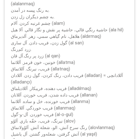
(alalanmaq)
به رنگ پيسه در آمدن.
به چشم ديگران زل زدن.
چشم غرنبه كردن. آلام (alam)
حاشية رنگي قالي، حاشية پر نقش و نگار قالي. آلا هيل (ala hil)
هلاهل، نام گياهي سمي، زهر. آلديرماق (aldırmaq)
گول زدن، فريب دادن. آل ساری (al sarı)
زرد كم‌رنگ.
زرد پر رنگ.آل قان (al qan)
خونين، خون قرمز. آللاتما (allatma)
فريب، نيرنگ. آللاتماق (allatnaq)
فريب دادن، رنگ كردن، گول زدن. آللادان (alladan) = آللادانچى
(alladançı)
فريب دهنده، فريبكار. آللاديلماق (alladılmaq)
فريب داده شدن، فريب خوردن. آللانان (allanan)
فريب خورنده، خل و ساده. آللانما (allanma)
فريب خوردگي. آللانماق (allanmaq)
فريب خوردن. آل-و-گول (al-o-gul)
نيرنگ، فريب، حقّه بازي. آلوْو (alov)
رنگ سرخ آتش، الو، شعلة آتش. آلوْولانماق (alovlanmaq)
آتش گرفتن، شعله‌ور گشتن. آل ياشيل (al yaşıl)