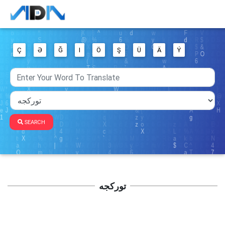
Ç
Ə
Ğ
I
Ö
Ş
Ü
Ä
Ý
SEARCH
تورکجه