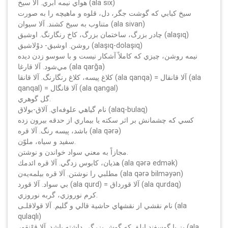
هواي نيمه ابري. آلا سيخ (ala six)
سيخ كبابي كه گوشت جگر، دل، قلوه و ماهيچه را به صورت
متناوب به سيخ كشند. آلا سيوان (ala sivan)
چادر بزرگ، ساختمان بزرگ، كاخ رنگارنگ. اوشيق (alaşıq)
روشن. اوشيق- دوْلاشيق (alaşıq-dolaşıq)
نيمه روشن، چيزي كه كاملاً آشكار نيست و با سوسو زدن ديده
مي‌شود. آلا قارغا (ala qarğa)
كلاغ پيسه، كلاغ رنگارنگ. آلا قانقا (ala qanqa) = آلا قانقال (ala
qanqal) = آلا قانگال (ala qangal)
گل گوهري.
نام گياهي علوفه‌اي. آلاق-بولاق (alaq-bulaq)
كسي كه چشمانش بر اثر سكته يا بيماري از حدقه بيرون زده
باشد، پيسه رنگ. آلا قره (ala qәrә)
سفيد و سياه، ملوّن.
مجازاً به معني سواد خواندن و نوشتن.
هذيان، كابوس زدگي. آلا قره ائدمك (ala qәrә edmәk)
مطلبي را نوشتن. آلا قره بيلمه‌يه‌ن (ala qәrә bilmәyәn)
بي سواد. آلا قورد (ala qurd) = آلا قورداق (ala qurdaq)
كرم نوروزي، گربه نوروزي.
نام نقشي از نقشهاي حاشية قالي و گليم. آلا قولاقلـی (ala
qulaqlı)
بز يا گوسفند ابلق كه گوش بزرگي داشته باشد. آلا قوْنقور (ala