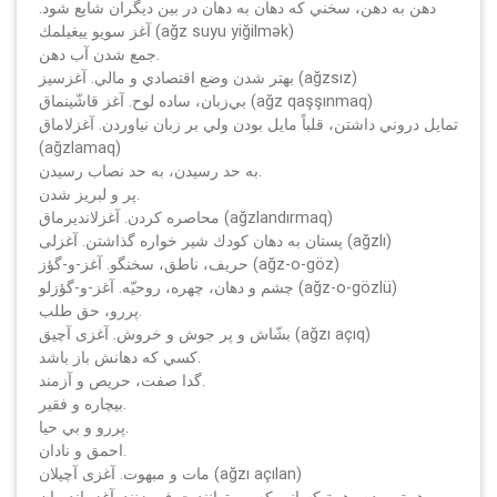
دهن به دهن، سخني كه دهان به دهان در بين ديگران شايع شود.
آغز سويو ييغيلمك (ağz suyu yiğilmәk)
جمع شدن آب دهن.
بهتر شدن وضع اقتصادي و مالي. آغزسيز (ağzsız)
بي‌زبان، ساده لوح. آغز قاشّينماق (ağz qaşşınmaq)
تمايل دروني داشتن، قلباً مايل بودن ولي بر زبان نياوردن. آغزلاماق
(ağzlamaq)
به حد رسيدن، به حد نصاب رسيدن.
پر و لبريز شدن.
محاصره كردن. آغزلانديرماق (ağzlandırmaq)
پستان به دهان كودك شير خواره گذاشتن. آغزلى (ağzlı)
حريف، ناطق، سخنگو. آغز-و-گؤز (ağz-o-göz)
چشم و دهان، چهره، روحيّه. آغز-و-گؤزلو (ağz-o-gözlü)
پررو، حق طلب.
بشّاش و پر جوش و خروش. آغزی آچيق (ağzı açıq)
كسي كه دهانش باز باشد.
گدا صفت، حريص و آزمند.
بيچاره و فقير.
پررو و بي حيا.
احمق و نادان.
مات و مبهوت. آغزی آچيلان (ağzı açılan)
همة مردم، همة كساني كه مي‌توانند حرف بزنند. آغز يانديران