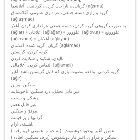
گرياندن، ناراحت كردن، گريانيدن. آغلاشما (ağşma)
گريه و زاري دسته جمعي، عزاداري عمومي. آغلاشماق
(ağlaşmaq)
به صورت گروهي گريه كردن، دسته جمعي عزا داري كردن. آغلار
(ağlar) = آغلاغان (ağlağan) = آغلوْوور (ağlovur) = آغلوْوونج
(ağlovunc) = آغلايان (ağlayan)
گريان، گريه كننده. آغلاماق (ağlamaq)
گريه كردن، گريستن.
ناليدن، شكوه و شكايت كردن.
التماس كردن. آغلامالى (ağlamalı)
گريه كردني، واقعة مصيبت باري كه قابل گريستن باشد. آغير
(ağır)
سنگين، وزين.
غير قابل تحمّل، درد سنگين، ناخوشايند.
مشكل و سخت.
غير قابل هضم.
موقرّ و سنگين.
گرانبها و پر قيمت.
آهسته، آرام.
عميق. آغير يوخويا دوشموش. (به خواب عميقي فرو رفته.)
سنگين و فراوان. آغير قار دوشموش. (برف سنگيني افتاده.)