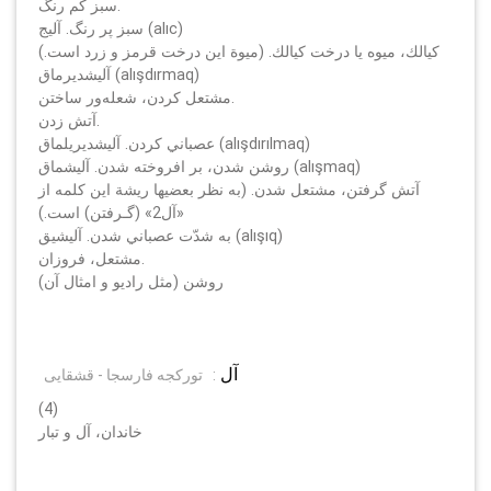
سبز كم رنگ.
سبز پر رنگ. آليج (alıc)
كيالك، ميوه يا درخت كيالك. (ميوة اين درخت قرمز و زرد است.)
آليشديرماق (alışdırmaq)
مشتعل كردن، شعله‌ور ساختن.
آتش زدن.
عصباني كردن. آليشديريلماق (alışdırılmaq)
روشن شدن، بر افروخته شدن. آليشماق (alışmaq)
آتش گرفتن، مشتعل شدن. (به نظر بعضيها ريشة اين كلمه از
«آل2» (گـرفتن) است.)
به شدّت عصباني شدن. آليشيق (alışıq)
مشتعل، فروزان.
روشن (مثل راديو و امثال آن)
آل
:
تورکجه فارسجا - قشقایی
(4)
خاندان، آل و تبار