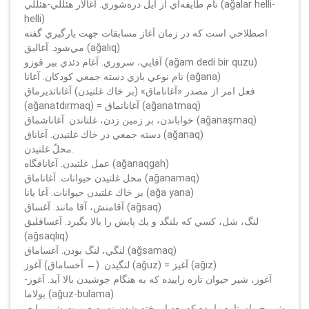
نام طايفه‌اي از ايل دره‌شوري. آغالار هئللي-هئللي (ağalar helli-
helli)
اصطلاحي است كه در زمان آغاز مسابقات جهت يارگيري گفته
مي‌شود. آغاليق (ağalıq)
آقايي، سروري. آغام دئدي بير قوزو (ağam dedi bir quzu)
نام نوعي بازي دسته جمعي كودكان. آغانا (ağana)
فعل امر از مصدر «آغاناماق» (بر خاك غلتيدن) آغاناتديرماق
(ağanatdırmaq) = آغاناتماق (ağanatmaq)
خواباندن، بر زمين زدن، غلتاندن. آغاناشماق (ağanaşmaq)
دسته جمعي در خاك غلتيدن. آغاناق (ağanaq)
محلّ غلتيدن.
عمل غلتيدن. آغاناقگاه (ağanaqgah)
محل غلتيدن حيوانات. آغاناماق (ağanamaq)
بر خاك غلتيدن حيوانات. آغا يانا (ağa yana)
آقامنش، آقا مانند. آغساق (ağsaq)
لنگ، شل، كسي كه بلنگد و يك پايش را بالا بگيرد. آغساقليق
(ağsaqlıq)
لنگي، لنگ بودن. آغساماق (ağsamaq)
لنگيدن. (← آخساماق) آغوز (ağuz) = آغيز (ağız)
آغوز، شير حيوان تازه زاييده كه به هنگام جوشيدن بالا آيد. آغوز-
بولاما (ağuz-bulama)
شير حيوان تازه زاييده كه بعد از پخته شدن نه به صورت شيرِ مايع،