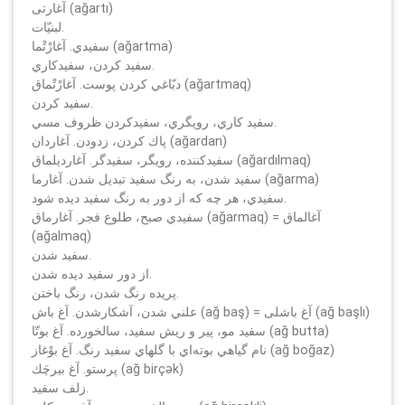
آغارتى (ağartı)
لبنيّات.
سفيدي. آغارْتْما (ağartma)
سفيد كردن، سفيدكاري.
دبّاغي كردن پوست. آغارْتْماق (ağartmaq)
سفيد كردن.
سفيد كاري، رويگري، سفيدكردن ظروف مسي.
پاك كردن، زدودن. آغاردان (ağardan)
سفيدكننده، رويگر، سفيدگر. آغارديلماق (ağardılmaq)
سفيد شدن، به رنگ سفيد تبديل شدن. آغارما (ağarma)
سفيدي، هر چه كه از دور به رنگ سفيد ديده شود.
سفيدي صبح، طلوع فجر. آغارماق (ağarmaq) = آغالماق
(ağalmaq)
سفيد شدن.
از دور سفيد ديده شدن.
پريده رنگ شدن، رنگ باختن.
علني شدن، آشكارشدن. آغ باش (ağ baş) = آغ باشلى (ağ başlı)
سفيد مو، پير و ريش سفيد، سالخورده. آغ بوتّا (ağ butta)
نام گياهي بوته‌اي با گلهاي سفيد رنگ. آغ بوْغاز (ağ boğaz)
پرستو. آغ بيرچَك (ağ birçәk)
زلف سفيد.