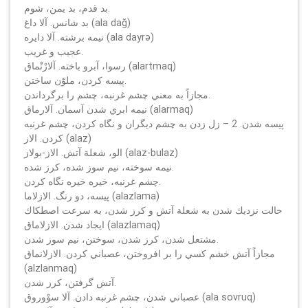
بد قدم، بد يمن، شوم.
بد شانس. آلا داغ (ala dağ)
نيمه برشته. آلا دايره (ala dayrә)
عجيب و غريب.
رسوا، آبرو باخته. آلارْتْماق (alartmaq)
پيسه كردن، ملوّن ساختن.
مجازاً به معني چشم غرنبه، چشم را برگرداندن.
نيمه ابري شدن آسمان. آلارماق (alarmaq)
پيسه شدن. 2 – زل زدن به چشم ديگران و نگاه كردن، چشم غرنبه
كردن. الاز (alaz)
الو، شعلة آتش. الاز-بولاز (alaz-bulaz)
نيمه سوخته، نيم سوز شده، كرز شده.
چشم غرنبه، خيره خيره نگاه كردن.
پيسه، دو رنگ. الازلاما (alazlama)
حالت نزديك شدن به شعلة آتش و كرز شدن، به سرعت اصطكاك
ايجاد شدن. الازلاماق (alazlamaq)
مشتعل شدن، كرز شدن، سوختن، نيم سوز شدن.
مجازاً آتش خشم كسي را بر افروختن، عصباني كردن. الازلانماق
(alzlanmaq)
آتش گرفتن، كرز شدن.
عصباني شدن، چشم غرنبه دادن. آلا سوْوروق (ala sovruq)