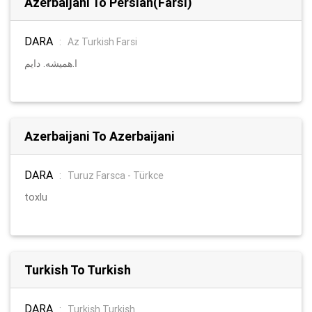
Azerbaijani To Persian(Farsi)
DARA
:
Az Turkish Farsi
ا.همیشه. دایم
Azerbaijani To Azerbaijani
DARA
:
Turuz Farsca - Türkce
toxlu
Turkish To Turkish
DARA
:
Turkish Turkish