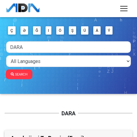
Ç
Ə
Ğ
I
Ö
Ş
Ü
Ä
Ý
SEARCH
DARA