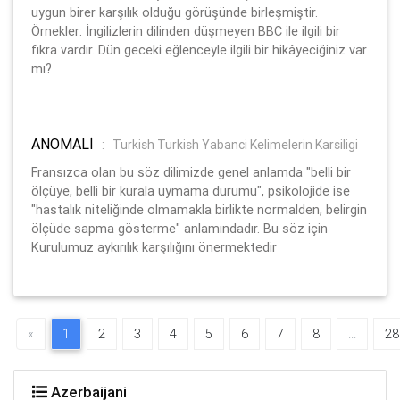
uygun birer karşılık olduğu görüşünde birleşmiştir.
Örnekler: İngilizlerin dilinden düşmeyen BBC ile ilgili bir
fıkra vardır. Dün geceki eğlenceyle ilgili bir hikâyeciğiniz var
mı?
ANOMALİ
:
Turkish Turkish Yabanci Kelimelerin Karsiligi
Fransızca olan bu söz dilimizde genel anlamda "belli bir
ölçüye, belli bir kurala uymama durumu", psikolojide ise
"hastalık niteliğinde olmamakla birlikte normalden, belirgin
ölçüde sapma gösterme" anlamındadır. Bu söz için
Kurulumuz aykırılık karşılığını önermektedir
«
1
2
3
4
5
6
7
8
...
28
Azerbaijani