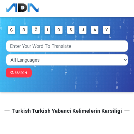
Ç
Ə
Ğ
I
Ö
Ş
Ü
Ä
Ý
SEARCH
Turkish Turkish Yabanci Kelimelerin Karsiligi