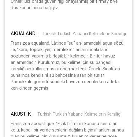
Örnek: Biz orada güvenirliği onaylanmış bir firmayız ve
Rus kanunlarına bağlıyız
AKUALAND
:
Turkish Turkish Yabanci Kelimelerin Karsiligi
Fransızca aqualand. Lâtince "su" an-lamındaki aqua sözü
ile, "kara, toprak, yer, memleket" anlamındaki land
sözünden yapılmış birleşik bir kelimedir. Bir tür havuz
anlamındadır. Kurulumuz, bu kelime için su bahçesi
karşılığının kullanılmasını önermektedir. Örnek: Sıcaktan
bunalınca kendisini su bahçesine atan bir turist,
Pamukkale görüntüsündeki havuzda serinlerken âdeta
ken-dinden geçmiş
AKUSTİK
:
Turkish Turkish Yabanci Kelimelerin Karsiligi
Fransızca acoustique. "Fizik biliminin konusu ses olan
kolu; kapalı bir yerde seslerin dağılım biçimi" anlamlarında
olan bu kelime için Kurulumuz, kullanım yerlerine göre