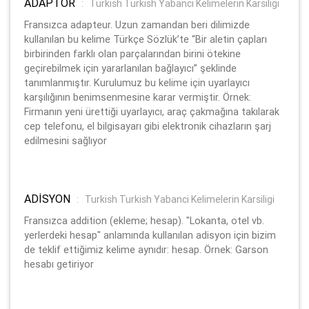
ADAPTÖR
:
Turkish Turkish Yabanci Kelimelerin Karsiligi
Fransızca adapteur. Uzun zamandan beri dilimizde
kullanılan bu kelime Türkçe Sözlük’te “Bir aletin çapları
birbirinden farklı olan parçalarından birini ötekine
geçirebilmek için yararlanılan bağlayıcı” şeklinde
tanımlanmıştır. Kurulumuz bu kelime için uyarlayıcı
karşılığının benimsenmesine karar vermiştir. Örnek:
Firmanın yeni ürettiği uyarlayıcı, araç çakmağına takılarak
cep telefonu, el bilgisayarı gibi elektronik cihazların şarj
edilmesini sağlıyor
ADİSYON
:
Turkish Turkish Yabanci Kelimelerin Karsiligi
Fransızca addition (ekleme; hesap). "Lokanta, otel vb.
yerlerdeki hesap" anlamında kullanılan adisyon için bizim
de teklif ettiğimiz kelime aynıdır: hesap. Örnek: Garson
hesabı getiriyor