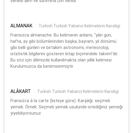
senedi alım ve satımına izin verildi
ALMANAK
:
Turkish Turkish Yabanci Kelimelerin Karsiligi
Fransızca almanache. Bu kelimenin anlamı, "yılın gün,
hafta, ay gibi bölümlerinden başka, bayram, yıl dönümü
gibi belli günleri ve birtakım astronomi, meteoroloji,
istatistik bilgilerini gösteren kitap biçimindeki takvim"dir.
Bu söz için dilimizde kullanılmakta olan yıllık kelimesi
Kurulumuzca da benimsenmiştir
ALÂKART
:
Turkish Turkish Yabanci Kelimelerin Karsiligi
Fransızca à la carte (listeye göre). Karşılığı: seçmeli
yemek. Örnek: Seçmeli yemek usulünde istediğiniz yemeği
yiyebiliyorsunuz